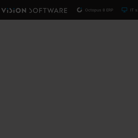
Octopus 8 ERP
IT s