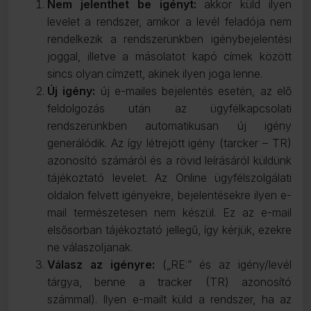
Nem jelenthet be igényt:
akkor küld ilyen
levelet a rendszer, amikor a levél feladója nem
rendelkezik a rendszerünkben igénybejelentési
joggal, illetve a másolatot kapó címek között
sincs olyan címzett, akinek ilyen joga lenne.
Új igény:
új e-mailes bejelentés esetén, az elő
feldolgozás után az ügyfélkapcsolati
rendszerünkben automatikusan új igény
generálódik. Az így létrejött igény (tarcker – TR)
azonosító számáról és a rövid leírásáról küldünk
tájékoztató levelet. Az Online ügyfélszolgálati
oldalon felvett igényekre, bejelentésekre ilyen e-
mail természetesen nem készül. Ez az e-mail
elsősorban tájékoztató jellegű, így kérjük, ezekre
ne válaszoljanak.
Válasz az igényre:
(„RE:” és az igény/levél
tárgya, benne a tracker (TR) azonosító
számmal). Ilyen e-mailt küld a rendszer, ha az