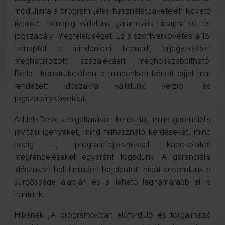
moduljaira a program „éles használatbavételét” követő
tizenkét hónapig vállalunk garanciális hibajavítást és
jogszabályi megfelelőséget. Ez a szoftverkövetés a 13.
hónaptól a mindenkori licencdíj árjegyzékben
meghatározott százalékáért meghosszabbítható.
Bérleti konstrukcióban a mindenkori bérleti díjjal már
rendezett időszakra vállalunk verzió- és
jogszabálykövetést.
A HelpDesk szolgáltatáson keresztül, mind garanciális
javítási igényeket, mind felhasználó kérdéseket, mind
pedig új programfejlesztéssel kapcsolatos
megrendeléseket egyaránt fogadunk. A garanciális
időszakon belül minden bejelentett hibát besorolunk a
sürgőssége alapján és a lehető leghamarabb el is
hárítunk.
Hibának „A programokban előforduló és forgalmazó