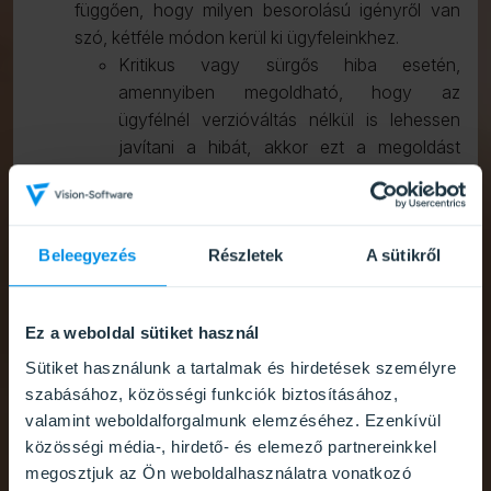
függően, hogy milyen besorolású igényről van
szó, kétféle módon kerül ki ügyfeleinkhez.
Kritikus vagy sürgős hiba esetén,
amennyiben megoldható, hogy az
ügyfélnél verzióváltás nélkül is lehessen
javítani a hibát, akkor ezt a megoldást
preferáljuk, így egyből ki is kerül a javítás.
Minden partnerünknél be van állítva egy
éjszaki ún. patch folyamat, ami
automatikusan telepíti a legfrissebb
Beleegyezés
Részletek
A sütikről
programváltozatot az adott verzión belül.
Az igény ekkor a 2. pontban leírtak szerint
Ez a weboldal sütiket használ
átáll „Ügyfél Ok-ra vár” állapotba és a
javítás elkészültéről szintén e-mailt küld a
Sütiket használunk a tartalmak és hirdetések személyre
rendszer.
szabásához, közösségi funkciók biztosításához,
Amennyiben a megoldás nem kritikus vagy
valamint weboldalforgalmunk elemzéséhez. Ezenkívül
közösségi média-, hirdető- és elemező partnereinkkel
sürgős besorolású, illetve a megoldás
megosztjuk az Ön weboldalhasználatra vonatkozó
visszavezetése az ügyfél