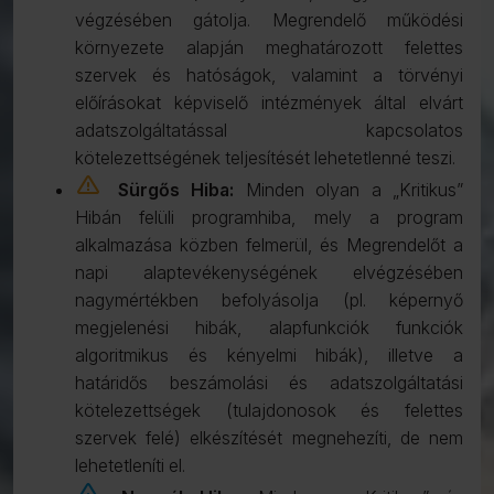
végzésében gátolja. Megrendelő működési
környezete alapján meghatározott felettes
szervek és hatóságok, valamint a törvényi
előírásokat képviselő intézmények által elvárt
adatszolgáltatással kapcsolatos
kötelezettségének teljesítését lehetetlenné teszi.
priority_2
Sürgős Hiba:
Minden olyan a „Kritikus”
Hibán felüli programhiba, mely a program
alkalmazása közben felmerül, és Megrendelőt a
napi alaptevékenységének elvégzésében
nagymértékben befolyásolja (pl. képernyő
megjelenési hibák, alapfunkciók funkciók
algoritmikus és kényelmi hibák), illetve a
határidős beszámolási és adatszolgáltatási
kötelezettségek (tulajdonosok és felettes
szervek felé) elkészítését megnehezíti, de nem
lehetetleníti el.
priority_3