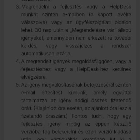
Megrendelni a fejlesztési vagy a HelpDesk
munkát szintén e-mailben (a kapott levélre
válaszolva) vagy az ügyfélszolgálati oldalon
lehet. 30 nap után a „Megrendelésre vár” állapú
igényeket, amennyiben nem érkezett rá további
kérdés, vagy visszajelzés a rendszer
automatikusan lezárja.
A megrendelt igények megoldásfüggően, vagy a
fejlesztéshez vagy a HelpDesk-hez kerülnek
elvégzésre.
Az igény megvalósításának befejezéséről szintén
e-mail értesítést küldünk, amely egyúttal
tartalmazza az igény addigi összes fizetendő
óráit. (Kiajánlott óra esetén, az ajánlott óra lesz a
fizetendő óraszám.) Fontos tudni, hogy egy
fejlesztési igény mindig az éppen készülő
verzióba fog belekerülni és ezen verzió kiadása
után, egy verzióváltás keretében jut ki a