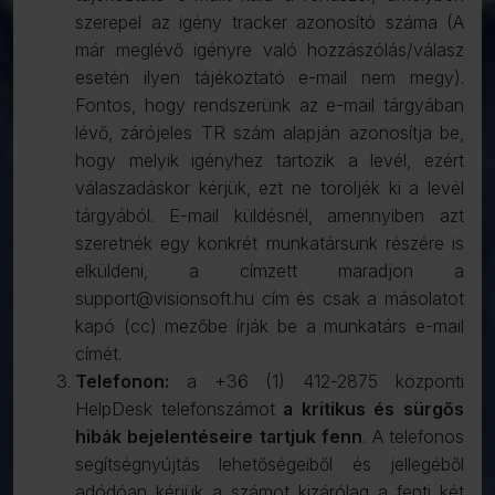
szerepel az igény tracker azonosító száma (A
már meglévő igényre való hozzászólás/válasz
esetén ilyen tájékoztató e-mail nem megy).
Fontos, hogy rendszerünk az e-mail tárgyában
lévő, zárójeles TR szám alapján azonosítja be,
hogy melyik igényhez tartozik a levél, ezért
válaszadáskor kérjük, ezt ne töröljék ki a levél
tárgyából. E-mail küldésnél, amennyiben azt
szeretnék egy konkrét munkatársunk részére is
elküldeni, a címzett maradjon a
support@visionsoft.hu cím és csak a másolatot
kapó (cc) mezőbe írják be a munkatárs e-mail
címét.
Telefonon:
a +36 (1) 412-2875 központi
HelpDesk telefonszámot
a kritikus és sürgős
hibák bejelentéseire tartjuk fenn
. A telefonos
segítségnyújtás lehetőségeiből és jellegéből
adódóan kérjük a számot kizárólag a fenti két