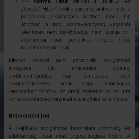
Normál Hiba:
Minden a „Kritikus” és
„Sürgős” Hibán” felüli olyan programhiba, mely a
programok alkalmazása közben merül fel,
azonban a napi alaptevékenység végzését
jelentősen nem befolyásolja, nem lassítja (pl.:
ergonómiai hibák, periférikus funkciók hibái,
nyomtatványok hibái).
Minden további nem garanciális szolgáltatás
elvégzése, (pl.: tanácsadás, oktatás,
problémamegoldás, napi támogatás, vagy
programfejlesztés) óradíj alapú munkalapos
rendszerben történik. Az óradíj mértékét és az arra
vonatkozó kedvezményeket a szerződés tartalmazza.
Bejelentési jog
A HelpDesk szolgáltatás használata biztonsági és
átláthatósági okok miatt jogosultsághoz kötött. A