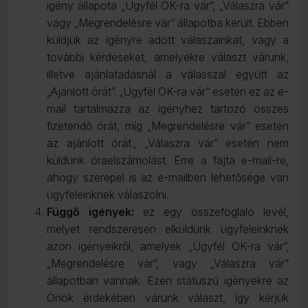
igény állapota „Ügyfél OK-ra vár”, „Válaszra vár”
vagy „Megrendelésre vár” állapotba került. Ebben
küldjük az igényre adott válaszainkat, vagy a
további kérdéseket, amelyekre választ várunk,
illetve ajánlatadásnál a válasszal együtt az
„Ajánlott órát”. „Ügyfél OK-ra vár” esetén ez az e-
mail tartalmazza az igényhez tartozó összes
fizetendő órát, míg „Megrendelésre vár” esetén
az ajánlott órát., „Válaszra vár” esetén nem
küldünk óraelszámolást. Erre a fajta e-mail-re,
ahogy szerepel is az e-mailben lehetősége van
ügyfeleinknek válaszolni.
Függő igények:
ez egy összefoglaló levél,
melyet rendszeresen elküldünk ügyfeleinknek
azon igényeikről, amelyek „Ügyfél OK-ra vár”,
„Megrendelésre vár”, vagy „Válaszra vár”
állapotban vannak. Ezen státuszú igényekre az
Önök érdekében várunk választ, így kérjük