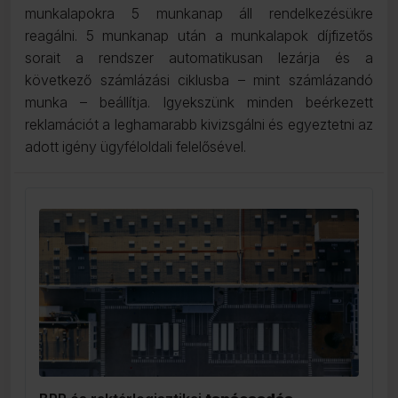
munkalapokra 5 munkanap áll rendelkezésükre
reagálni. 5 munkanap után a munkalapok díjfizetős
sorait a rendszer automatikusan lezárja és a
következő számlázási ciklusba – mint számlázandó
munka – beállítja. Igyekszünk minden beérkezett
reklamációt a leghamarabb kivizsgálni és egyeztetni az
adott igény ügyféloldali felelősével.