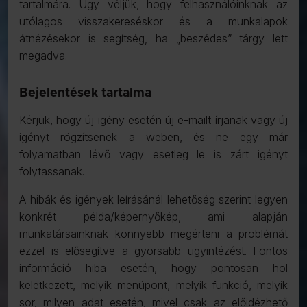
tartalmára. Úgy véljük, hogy felhasználóinknak az
utólagos visszakereséskor és a munkalapok
átnézésekor is segítség, ha „beszédes” tárgy lett
megadva.
Bejelentések tartalma
Kérjük, hogy új igény esetén új e-mailt írjanak vagy új
igényt rögzítsenek a weben, és ne egy már
folyamatban lévő vagy esetleg le is zárt igényt
folytassanak.
A hibák és igények leírásánál lehetőség szerint legyen
konkrét példa/képernyőkép, ami alapján
munkatársainknak könnyebb megérteni a problémát
ezzel is elősegítve a gyorsabb ügyintézést. Fontos
információ hiba esetén, hogy pontosan hol
keletkezett, melyik menüpont, melyik funkció, melyik
sor, milyen adat esetén, mivel csak az előidézhető