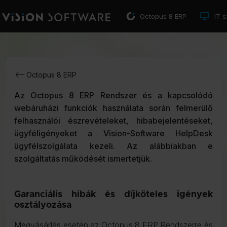
Octopus 8 ERP
IT s
Octopus 8 ERP
Az Octopus 8 ERP Rendszer és a kapcsolódó
webáruházi funkciók használata során felmerülő
felhasználói észrevételeket, hibabejelentéseket,
ügyféligényeket a Vision-Software HelpDesk
ügyfélszolgálata kezeli. Az alábbiakban e
szolgáltatás működését ismertetjük.
Garanciális hibák és díjköteles igények
osztályozása
Megvásárlás esetén az Octopus 8 ERP Rendszerre és