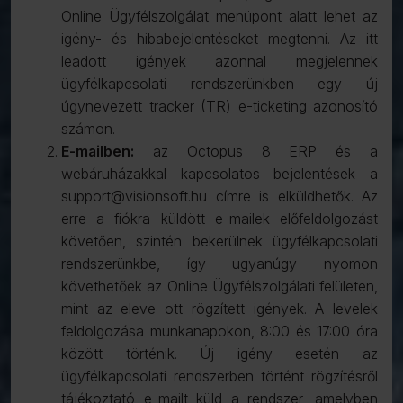
Online Ügyfélszolgálat menüpont alatt lehet az
igény- és hibabejelentéseket megtenni. Az itt
leadott igények azonnal megjelennek
ügyfélkapcsolati rendszerünkben egy új
úgynevezett tracker (TR) e-ticketing azonosító
számon.
E-mailben:
az Octopus 8 ERP és a
webáruházakkal kapcsolatos bejelentések a
support@visionsoft.hu címre is elküldhetők. Az
erre a fiókra küldött e-mailek előfeldolgozást
követően, szintén bekerülnek ügyfélkapcsolati
rendszerünkbe, így ugyanúgy nyomon
követhetőek az Online Ügyfélszolgálati felületen,
mint az eleve ott rögzített igények. A levelek
feldolgozása munkanapokon, 8:00 és 17:00 óra
között történik. Új igény esetén az
ügyfélkapcsolati rendszerben történt rögzítésről
tájékoztató e-mailt küld a rendszer, amelyben