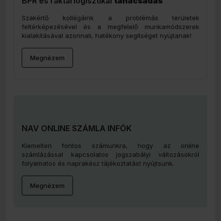
BPR és raktárlogisztikai
tanácsadás
Szakértő kollégáink a problémás területek
feltérképezésével és a megfelelő munkamódszerek
kialakításával azonnali, hatékony segítséget nyújtanak!
Megnézem
NAV ONLINE SZÁMLA INFÓK
Kiemelten fontos számunkra, hogy az online
számlázással kapcsolatos jogszabályi változásokról
folyamatos és naprakész tájékoztatást nyújtsunk.
Megnézem