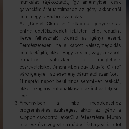
munkalap tájékoztatót, így amennyiben csak
garanciális órát tartalmazott az igény, akkor erről
nem megy további elszámolás.
Az „Ügyfél Ok-ra vár” állapotú igényekre az
online ügyfélszolgálati felületen lehet reagálni,
illetve felhasználói oldalról az igényt lezárni.
Természetesen, ha a kapott válasz/megoldás
nem kielégítő, akkor vagy weben, vagy a kapott
e-mail-re válaszként is megtehetik
észrevételeiket. Amennyiben egy „Ügyfél OK-ra”
váró igényre - az esemény dátumától számított -
11 naptári napon belül nincs semmilyen reakció,
akkor az igény automatikusan lezárul és teljesült
lesz.
Amennyiben a hiba megoldásához
programjavítás szükséges, akkor az igény a
support csoporttól átkerül a fejlesztésre. Miután
a fejlesztés elvégezte a módosítást a javítás attól