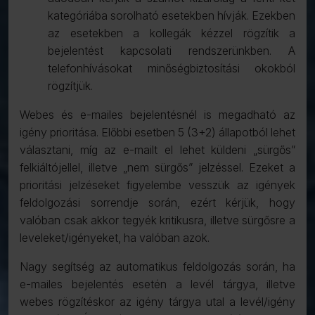
kategóriába sorolható esetekben hívják. Ezekben
az esetekben a kollegák kézzel rögzítik a
bejelentést kapcsolati rendszerünkben. A
telefonhívásokat minőségbiztosítási okokból
rögzítjük.
Webes és e-mailes bejelentésnél is megadható az
igény prioritása. Előbbi esetben 5 (3+2) állapotból lehet
választani, míg az e-mailt el lehet küldeni „sürgős”
felkiáltójellel, illetve „nem sürgős” jelzéssel. Ezeket a
prioritási jelzéseket figyelembe vesszük az igények
feldolgozási sorrendje során, ezért kérjük, hogy
valóban csak akkor tegyék kritikusra, illetve sürgősre a
leveleket/igényeket, ha valóban azok.
Nagy segítség az automatikus feldolgozás során, ha
e-mailes bejelentés esetén a levél tárgya, illetve
webes rögzítéskor az igény tárgya utal a levél/igény