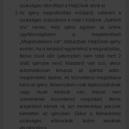
szükséges ráfordítást a HelpDesk dönti el.
Az igény megvalósítási módjáról, valamint a
szükséges óraszámról e-mail-t küldünk „Ajánlott
óra” néven, mely igény egyben az online
ügyfélszolgálaton is megtekinthető
„Megrendelésre vár” státuszban. HelpDesk igény
esetén, ha a leírásból egyértelmű a megvalósítás,
illetve rövid időt (jellemzően nem több mint 2
órát) igénybe vevő feladatról van szó, akkor
automatikusan kimarad az ajánlat adás-
megrendelés lépése, és közvetlenül megoldásra
kerül az igény. Amennyiben csak tájékozódnának
vagy olyan kérésük van, melyet nem
szeretnének közvetlenül megoldani, illetve
árajánlatot kérnek rá, ezt mindenképp jelezzék
kiemelten az igényben. Ekkor a felméréshez
szükséges előmunkák külön kerülnek
elszámolásra.