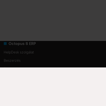
Octopus 8 ERP
HelpDesk szolgálat
Beszerzés
Értékesítés
Vezetői információk
Logisztika
IT szolgáltatás
HelpDesk szolgáltatás