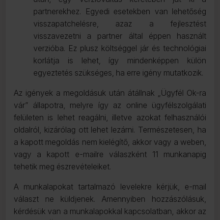
partnerekhez. Egyedi esetekben van lehetőség
visszapatchelésre, azaz a fejlesztést
visszavezetni a partner által éppen használt
verzióba. Ez plusz költséggel jár és technológiai
korlátja is lehet, így mindenképpen külön
egyeztetés szükséges, ha erre igény mutatkozik.
Az igények a megoldásuk után átállnak „Ügyfél Ok-ra
vár” állapotra, melyre így az online ügyfélszolgálati
felületen is lehet reagálni, illetve azokat felhasználói
oldalról, kizárólag ott lehet lezárni. Természetesen, ha
a kapott megoldás nem kielégítő, akkor vagy a weben,
vagy a kapott e-mailre válaszként 11 munkanapig
tehetik meg észrevételeiket.
A munkalapokat tartalmazó levelekre kérjük, e-mail
választ ne küldjenek. Amennyiben hozzászólásuk,
kérdésük van a munkalapokkal kapcsolatban, akkor az