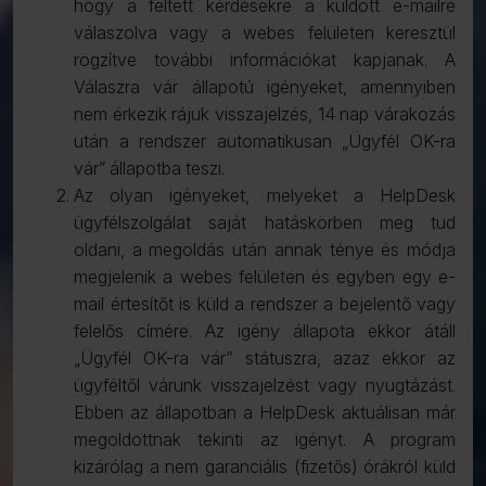
hogy a feltett kérdésekre a küldött e-mailre
válaszolva vagy a webes felületen keresztül
rögzítve további információkat kapjanak. A
Válaszra vár állapotú igényeket, amennyiben
nem érkezik rájuk visszajelzés, 14 nap várakozás
után a rendszer automatikusan „Ügyfél OK-ra
vár” állapotba teszi.
Az olyan igényeket, melyeket a HelpDesk
ügyfélszolgálat saját hatáskörben meg tud
oldani, a megoldás után annak ténye és módja
megjelenik a webes felületen és egyben egy e-
mail értesítőt is küld a rendszer a bejelentő vagy
felelős címére. Az igény állapota ekkor átáll
„Ügyfél OK-ra vár” státuszra, azaz ekkor az
ügyféltől várunk visszajelzést vagy nyugtázást.
Ebben az állapotban a HelpDesk aktuálisan már
megoldottnak tekinti az igényt. A program
kizárólag a nem garanciális (fizetős) órákról küld