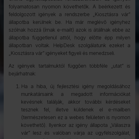
folyamatosan nyomon követhetők. A beérkezett és
feldolgozott igények a rendszerbe „Kiosztásra vár”
állapotba kerülnek be. Ha már meglévő igényhez
szólnak hozzá (írnak e-mailt) azok is átállnak ebbe az
állapotba függetlenül attól, hogy előtte épp milyen
állapotban voltak. HelpDesk szolgálatunk ezeket a
„Kiosztásra vár” igényeket figyeli és menedzseli.
Az igények tartalmuktól függően többféle „utat” is
bejárhatnak:
Ha a hiba, új fejlesztési igény megoldásához
munkatársaink a megadott információkat
kevésnek találják, akkor további kérdéseket
tesznek fel, illetve küldenek el e-mailben
(természetesen ez a webes felületen is nyomon
követhető). Ilyenkor az igény állapota „Válaszra
vár” lesz és valóban várja az ügyfélszolgálat,