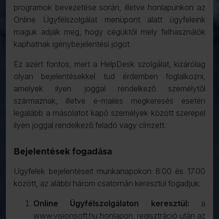
programok bevezetése során, illetve honlapunkon az
Online Ügyfélszolgálat menüpont alatt ügyfeleink
maguk adják meg, hogy cégüktől mely felhasználók
kaphatnak igénybejelentési jogot.
Ez azért fontos, mert a HelpDesk szolgálat, kizárólag
olyan bejelentésekkel tud érdemben foglalkozni,
amelyek ilyen joggal rendelkező személytől
származnak, illetve e-mailes megkeresés esetén
legalább a másolatot kapó személyek között szerepel
ilyen joggal rendelkező feladó vagy címzett.
Bejelentések fogadása
Ügyfelek bejelentéseit munkanapokon 8:00 és 17:00
között, az alábbi három csatornán keresztül fogadjuk:
Online Ügyfélszolgálaton keresztül:
a
www.visionsoft.hu honlapon, regisztráció után az