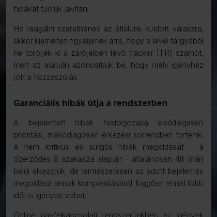
hibákat tudjuk javítani.
Ha reagálni szeretnének az általunk küldött válaszra,
akkor kiemelten figyeljenek arra, hogy a levél tárgyából
ne töröljék ki a zárójelben lévő tracker (TR) számot,
mert az alapján azonosítjuk be, hogy mely igényhez
jött a hozzászólás.
Garanciális hibák útja a rendszerben
A bejelentett hibák feldolgozása elsődlegesen
prioritási, másodlagosan érkezési sorrendben történik.
A nem kritikus és sürgős hibák megoldását – a
Szerződés 6. szakasza alapján – általánosan 48 órán
belül elkezdjük, de természetesen az adott bejelentés
megoldása annak komplexitásától függően ennél több
időt is igénybe vehet.
Online ügyfélkapcsolati rendszerünkben az igények