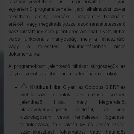
tesztkörnyezetében is reprodukálható olyan
egyértelmű programüzenettel járó alkalmazási zavar
tekinthető, amely mérsékeli programok használati
értékét, vagy megakadályozza azok rendeltetésszerű
használatát”, így nem jelent programhibát a vélt, illetve
valós funkcionális hiányosság, mely a felhasználói
vagy a fejlesztési dokumentációban nincs
dokumentálva.
A programokban jelentkező hibákat sürgősségük és
súlyuk szerint az alábbi három kategóriába soroljuk:
priority_1
Kritikus Hiba:
Olyan, az Octopus 8 ERP és
webáruházi modulok alkalmazása közben
jelentkező Hiba, mely Megrendelőt
alaptevékenységének (például, de nem
kizárólagosan: vevői rendelések fogadása,
feldolgozása; áruk raktári ki- és bevételezése;
számlakészítés) folyamatos, vagy határidős