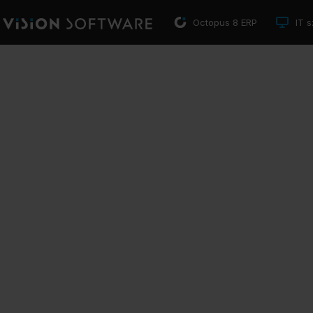
Octopus 8 ERP
IT s